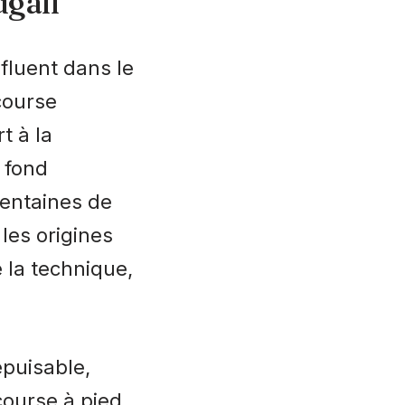
gall
nfluent dans le
course
t à la
 fond
centaines de
les origines
 la technique,
épuisable,
course à pied