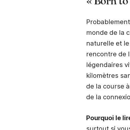
« Born to
Probablement l
monde de la c
naturelle et l
rencontre de 
légendaires v
kilomètres san
de la course à
de la connexio
Pourquoi le lir
surtout si vo