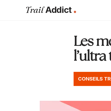
.
Trail
Addict
Aller
au
contenu
Les mei
l’ultra
CONSEILS TR