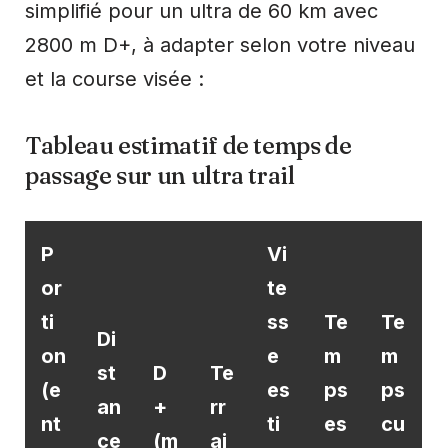
simplifié pour un ultra de 60 km avec
2800 m D+, à adapter selon votre niveau
et la course visée :
Tableau estimatif de temps de
passage sur un ultra trail
P
Vi
or
te
ti
ss
Te
Te
Di
on
e
m
m
st
D
Te
(e
es
ps
ps
an
+
rr
nt
ti
es
cu
ce
(m
ai