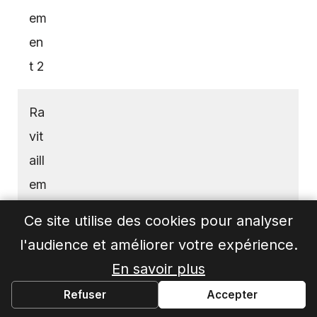
em
en
t 2
Ra
vit
aill
em
en
Ce site utilise des cookies pour analyser
t 2
Ro
l'audience et améliorer votre expérience.
40
1h
6h
→
10
ula
7.0
En savoir plus
0
25
13
Ra
nt
Refuser
Accepter
vit