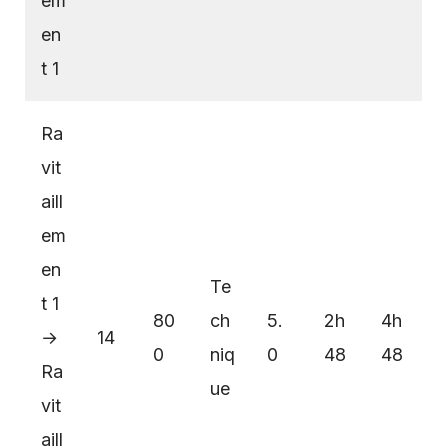
em
en
t 1
Ra
vit
aill
em
en
Te
t 1
80
ch
5.
2h
4h
→
14
0
niq
0
48
48
Ra
ue
vit
aill