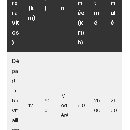
re
m
ti
m
(k
)
n
ra
ée
m
ul
m)
vit
(k
é
é
os
m/
)
h)
Dé
pa
rt
→
M
Ra
60
2h
2h
12
od
6.0
vit
0
00
00
éré
aill