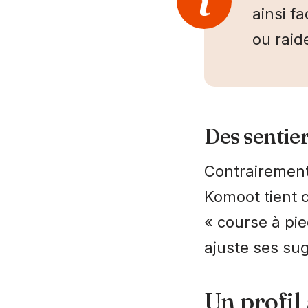
ainsi f
ou raid
Des sentier
Contrairement
Komoot tient
« course à pie
ajuste ses sug
Un profil