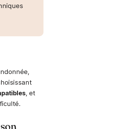
chniques
randonnée,
choisissant
mpatibles
, et
ficulté.
 son