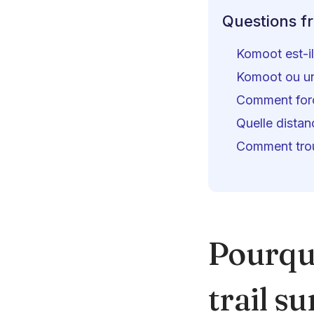
Questions f
Komoot est-il
Komoot ou une
Comment forc
Quelle distanc
Comment trouv
Pourquo
trail s