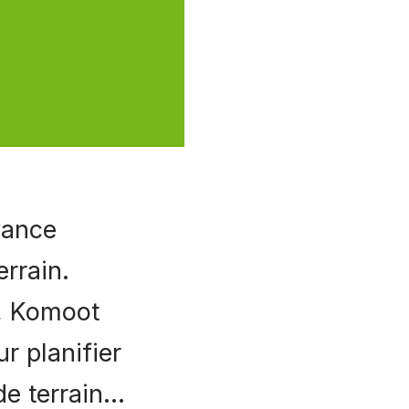
avance
errain.
o, Komoot
r planifier
 de terrain…