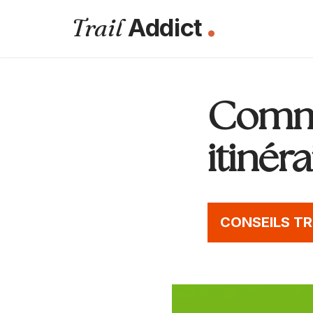
.
Trail
Addict
Aller
au
contenu
Comme
itinér
CONSEILS TR