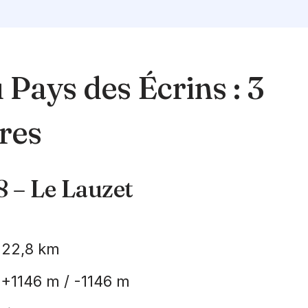
u Pays des Écrins : 3
ires
8 – Le Lauzet
 22,8 km
 +1146 m / -1146 m