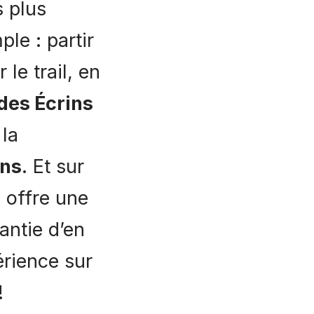
 plus
le : partir
le trail, en
des Écrins
 la
ins
. Et sur
 offre une
antie d’en
érience sur
!