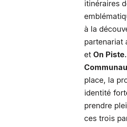
itinéraires 
emblématique
à la découve
partenariat 
et
On Piste
Communaut
place, la p
identité for
prendre plei
ces trois pa