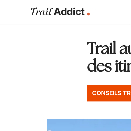
.
Trail
Addict
Aller
au
contenu
Trail 
des it
CONSEILS TR