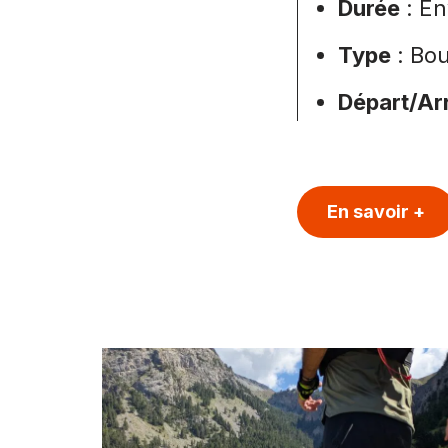
Durée
: En
Type
: Bou
Départ/Ar
En savoir +