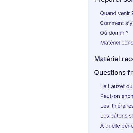
Quand venir 
Comment s’y 
Où dormir ?
Matériel cons
Matériel re
Questions f
Le Lauzet ou 
Peut-on encha
Les itinéraire
Les bâtons so
À quelle péri