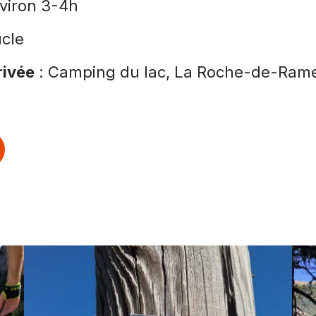
viron 3-4h
cle
rivée
: Camping du lac, La Roche-de-Ram