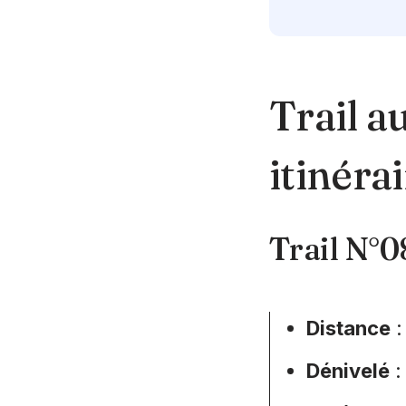
Trail a
itinéra
Trail N°0
Distance
:
Dénivelé
: