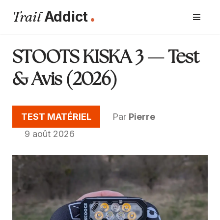
.
Trail
Addict
Aller
au
contenu
STOOTS KISKA 3 — Test
& Avis (2026)
TEST MATÉRIEL
Par
Pierre
9 août 2026